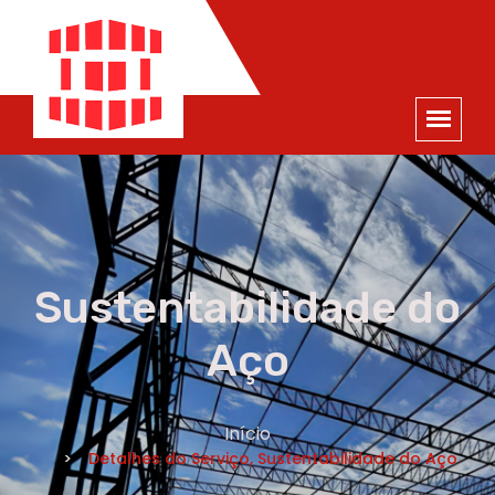
ORÇAMENTO
×
NOME *
E-MAIL *
TELEFONE *