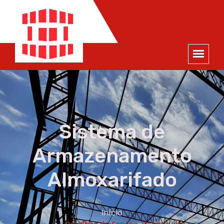
ORÇAMENTO
×
NOME *
E-MAIL *
TELEFONE *