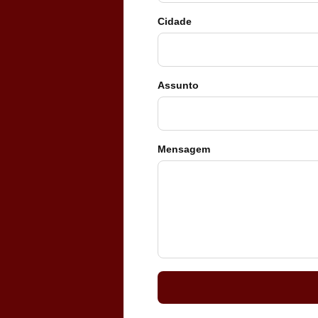
TELEFONE *
Cidade
CIDADE *
Assunto
MENSAGEM *
Mensagem
Solicitar Orçamento