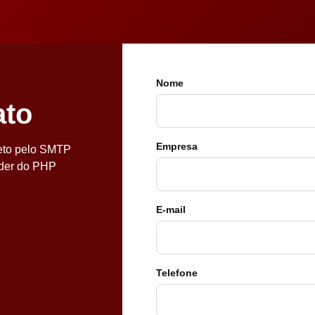
Nome
ato
Empresa
reto pelo SMTP
nder do PHP
×
ORÇAMENTO
E-mail
NOME *
Telefone
E-MAIL *