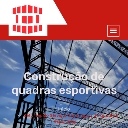
ORÇAMENTO
×
NOME *
E-MAIL *
TELEFONE *