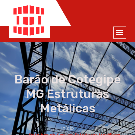
ORÇAMENTO
×
NOME *
E-MAIL *
TELEFONE *