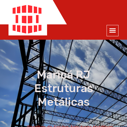
ORÇAMENTO
×
NOME *
E-MAIL *
TELEFONE *