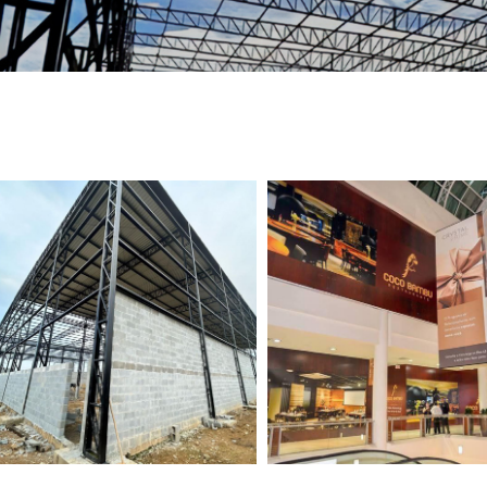
TELEFONE *
CIDADE *
MENSAGEM *
Solicitar Orçamento