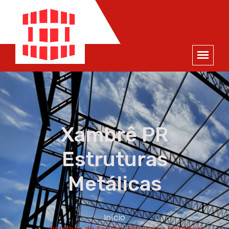
ORÇAMENTO
×
NOME *
E-MAIL *
TELEFONE *