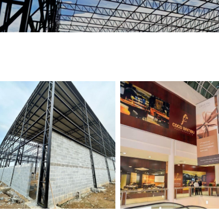
TELEFONE *
CIDADE *
MENSAGEM *
Solicitar Orçamento