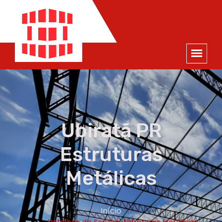
ORÇAMENTO
×
NOME *
E-MAIL *
TELEFONE *