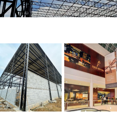
TELEFONE *
CIDADE *
MENSAGEM *
Solicitar Orçamento