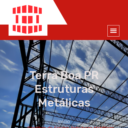
ORÇAMENTO
×
NOME *
E-MAIL *
TELEFONE *