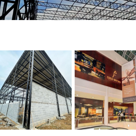
TELEFONE *
CIDADE *
MENSAGEM *
Solicitar Orçamento