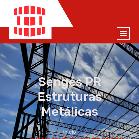
ORÇAMENTO
×
NOME *
E-MAIL *
TELEFONE *