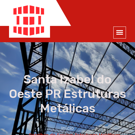
ORÇAMENTO
×
NOME *
E-MAIL *
TELEFONE *