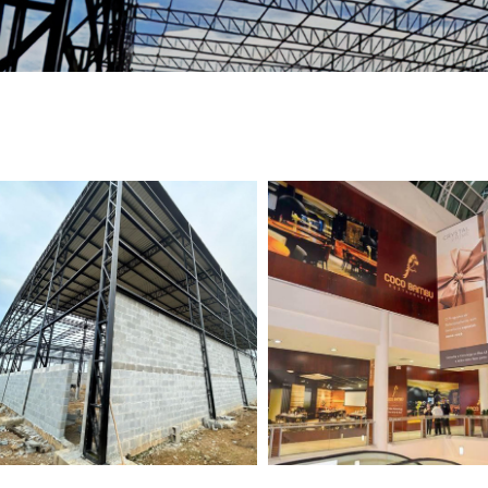
TELEFONE *
CIDADE *
MENSAGEM *
Solicitar Orçamento