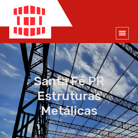
ORÇAMENTO
×
NOME *
E-MAIL *
TELEFONE *