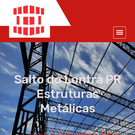
ORÇAMENTO
×
NOME *
E-MAIL *
TELEFONE *