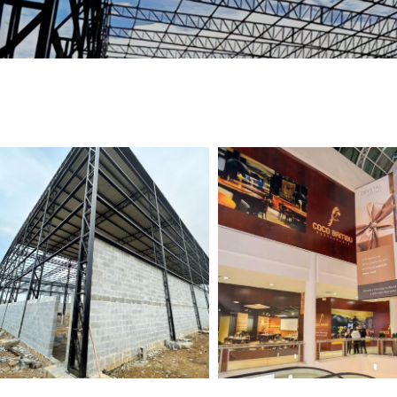
TELEFONE *
CIDADE *
MENSAGEM *
Solicitar Orçamento