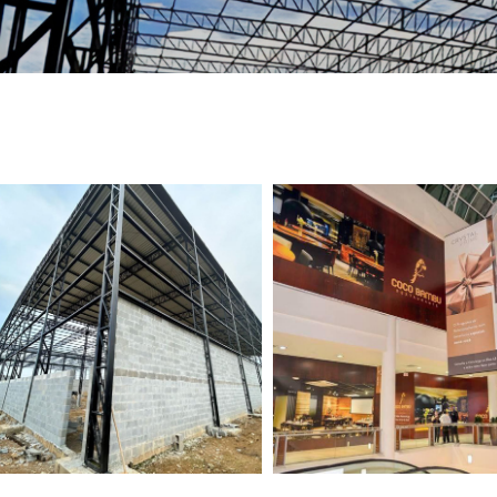
TELEFONE *
CIDADE *
MENSAGEM *
Solicitar Orçamento