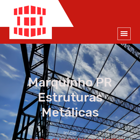
ORÇAMENTO
×
NOME *
E-MAIL *
TELEFONE *