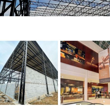
TELEFONE *
CIDADE *
MENSAGEM *
Solicitar Orçamento