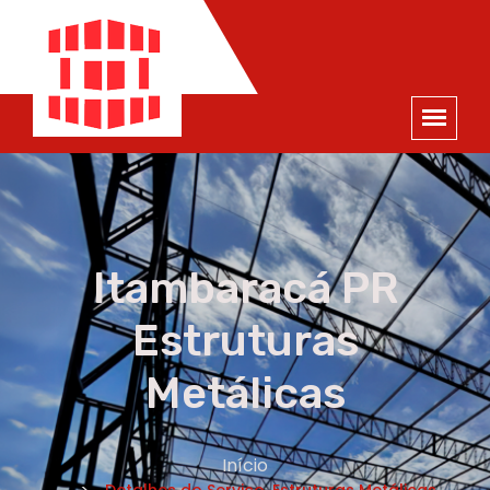
ORÇAMENTO
×
NOME *
E-MAIL *
TELEFONE *