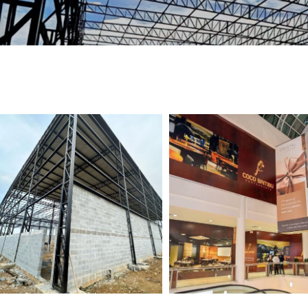
TELEFONE *
CIDADE *
MENSAGEM *
Solicitar Orçamento