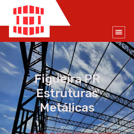
ORÇAMENTO
×
NOME *
E-MAIL *
TELEFONE *