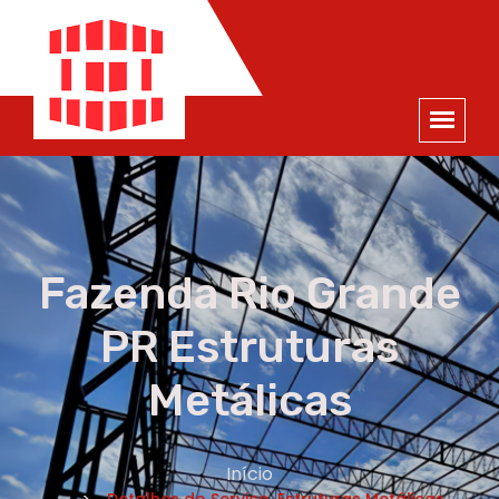
ORÇAMENTO
×
NOME *
E-MAIL *
TELEFONE *