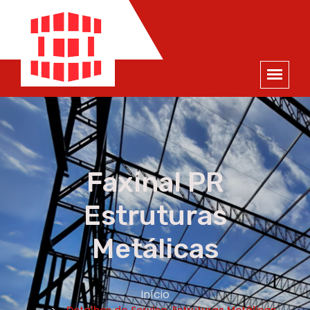
ORÇAMENTO
×
NOME *
E-MAIL *
TELEFONE *