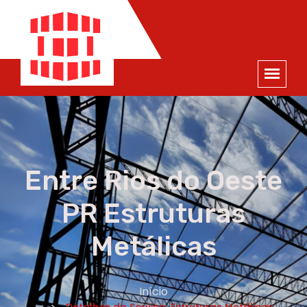
ORÇAMENTO
×
NOME *
E-MAIL *
TELEFONE *