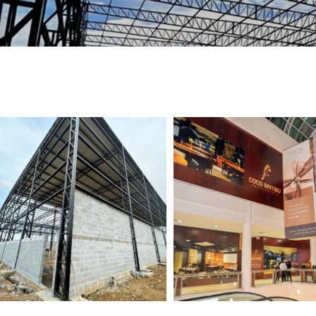
TELEFONE *
CIDADE *
MENSAGEM *
Solicitar Orçamento