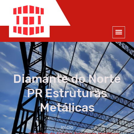
ORÇAMENTO
×
NOME *
E-MAIL *
TELEFONE *