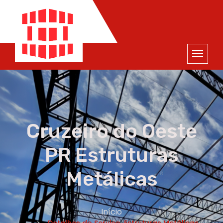
ORÇAMENTO
×
NOME *
E-MAIL *
TELEFONE *