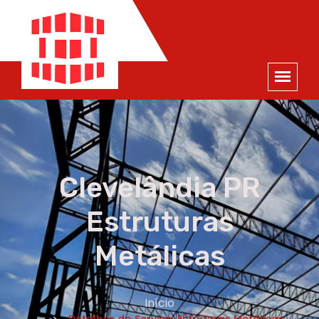
ORÇAMENTO
×
NOME *
E-MAIL *
TELEFONE *