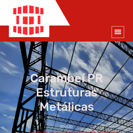
ORÇAMENTO
×
NOME *
E-MAIL *
TELEFONE *