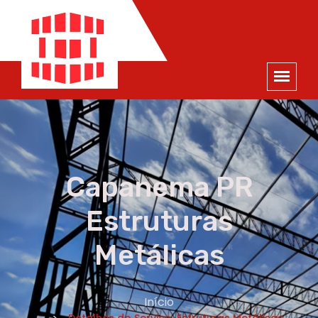
ORÇAMENTO
×
NOME *
E-MAIL *
TELEFONE *