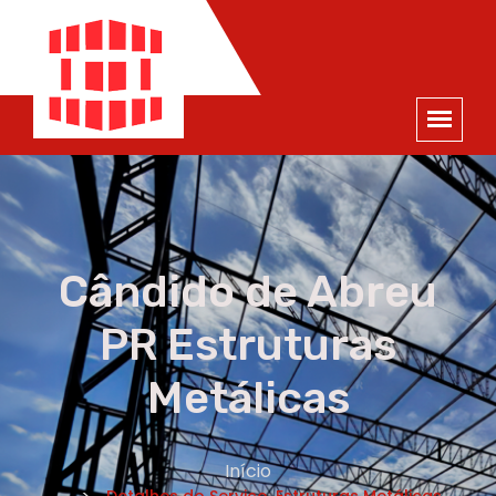
ORÇAMENTO
×
NOME *
E-MAIL *
TELEFONE *