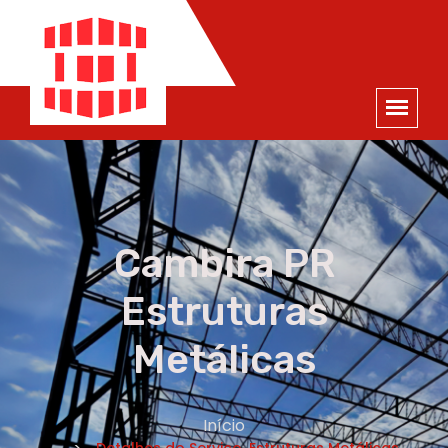
ORÇAMENTO
×
NOME *
E-MAIL *
TELEFONE *