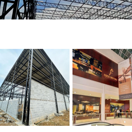
TELEFONE *
CIDADE *
MENSAGEM *
Solicitar Orçamento