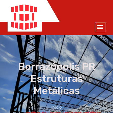
ORÇAMENTO
×
NOME *
E-MAIL *
TELEFONE *