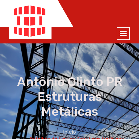
ORÇAMENTO
×
NOME *
E-MAIL *
TELEFONE *