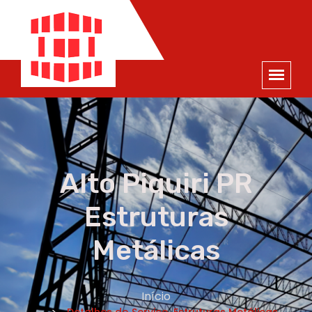
ORÇAMENTO
×
NOME *
E-MAIL *
TELEFONE *