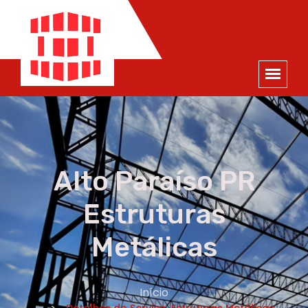
ORÇAMENTO
×
NOME *
E-MAIL *
TELEFONE *