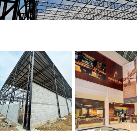
TELEFONE *
CIDADE *
MENSAGEM *
Solicitar Orçamento