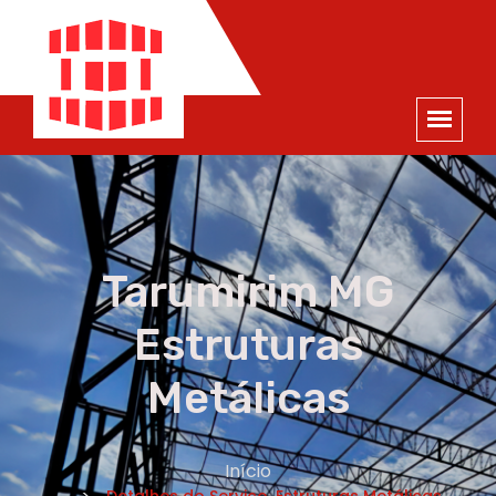
ORÇAMENTO
×
NOME *
E-MAIL *
TELEFONE *