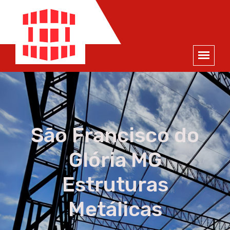
ORÇAMENTO
×
NOME *
E-MAIL *
TELEFONE *