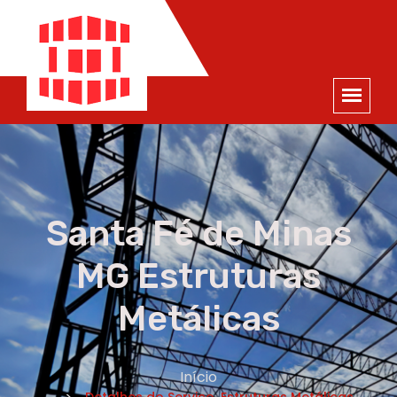
ORÇAMENTO
×
NOME *
E-MAIL *
TELEFONE *