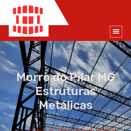
ORÇAMENTO
×
NOME *
E-MAIL *
TELEFONE *