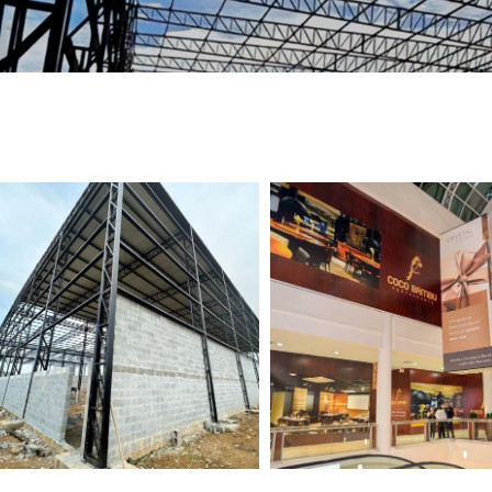
TELEFONE *
CIDADE *
MENSAGEM *
Solicitar Orçamento