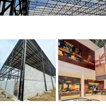
TELEFONE *
CIDADE *
MENSAGEM *
Solicitar Orçamento