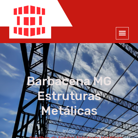
ORÇAMENTO
×
NOME *
E-MAIL *
TELEFONE *