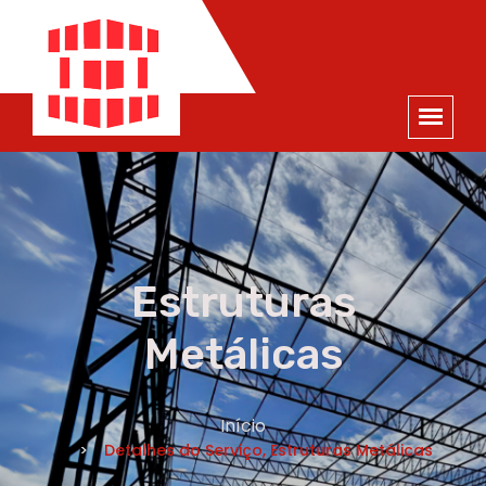
ORÇAMENTO
×
NOME *
E-MAIL *
TELEFONE *